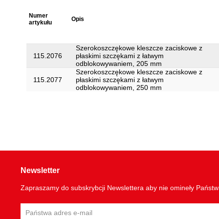
Numer
Opis
artykułu
Szerokoszczękowe kleszcze zaciskowe z
115.2076
płaskimi szczękami z łatwym
odblokowywaniem, 205 mm
Szerokoszczękowe kleszcze zaciskowe z
115.2077
płaskimi szczękami z łatwym
odblokowywaniem, 250 mm
Newsletter
Zapraszamy do subskrybcji Newslettera aby nie omineły Państ