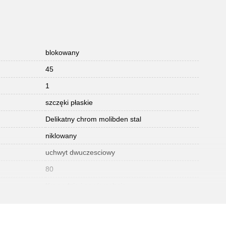
blokowany
45
1
szczęki płaskie
Delikatny chrom molibden stal
niklowany
uchwyt dwuczesciowy
80
Krawędzie i powierzchnie