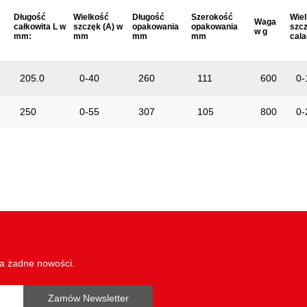
Długość
Wielkość
Długość
Szerokość
Wie
Waga
całkowita L w
szczęk (A) w
opakowania
opakowania
szcz
w g
mm:
mm
mm
mm
cal
205.0
0-40
260
111
600
0-
250
0-55
307
105
800
0-
wa żadne nowości.
Zamów Newsletter