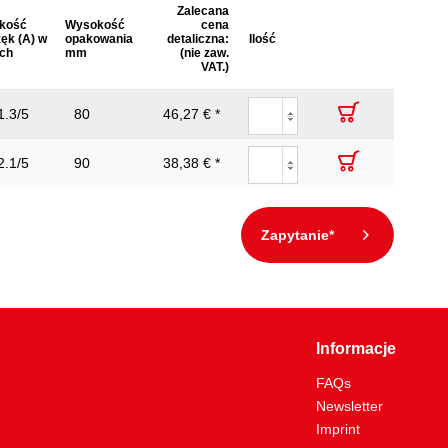
Zalecana
lkość
Wysokość
cena
ęk (A) w
opakowania
detaliczna:
Ilość
ach
mm
(nie zaw.
VAT.)
1.3/5
80
46,27 € *
2.1/5
90
38,38 € *
Zapytanie*
Informacje
FAQs
Newsletter
Imprint