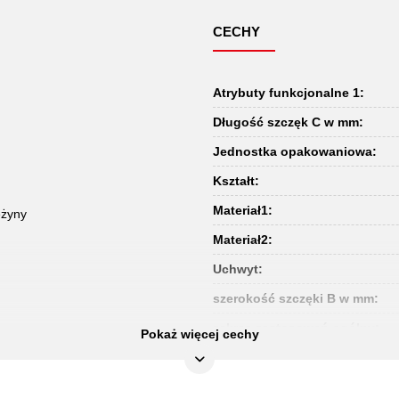
CECHY
Atrybuty funkcjonalne 1:
Długość szczęk C w mm:
Jednostka opakowaniowa:
Kształt:
Materiał1:
ężyny
Materiał2:
Uchwyt:
szerokość szczęki B w mm:
zakres zastosowań ogólny:
Pokaż więcej cechy