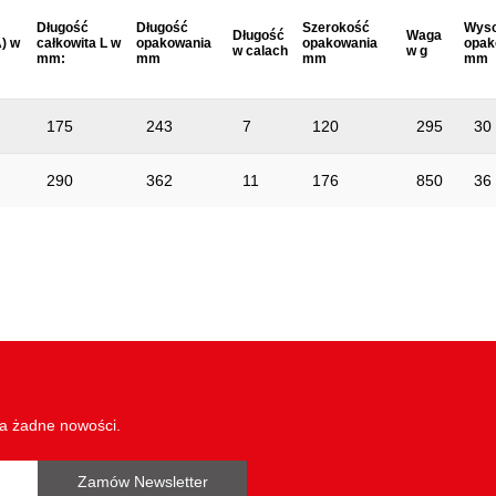
Długość
Długość
Szerokość
Wys
Długość
Waga
) w
całkowita L w
opakowania
opakowania
opak
w calach
w g
mm:
mm
mm
mm
175
243
7
120
295
30
290
362
11
176
850
36
wa żadne nowości.
Zamów Newsletter