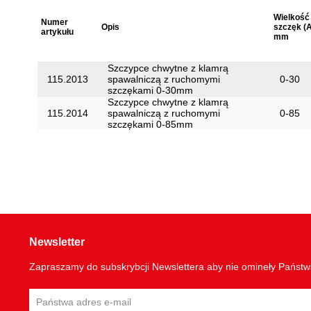
Wielkość
Numer
Opis
szczęk (A
artykułu
mm
Szczypce chwytne z klamrą
115.2013
spawalniczą z ruchomymi
0-30
szczękami 0-30mm
Szczypce chwytne z klamrą
115.2014
spawalniczą z ruchomymi
0-85
szczękami 0-85mm
Newsletter
Zapraszamy do subskrybcji Newslettera aby nie omineły Państ