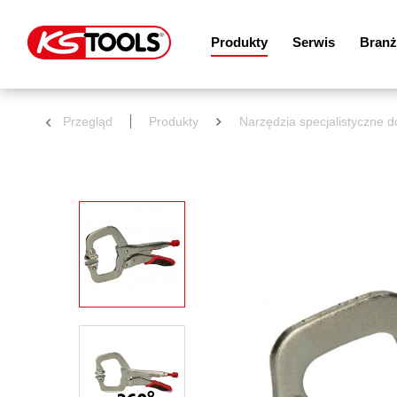
Produkty
Serwis
Branż
Przegląd
Produkty
Narzędzia specjalistyczne