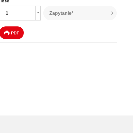
Ilość
Zapytanie*
PDF