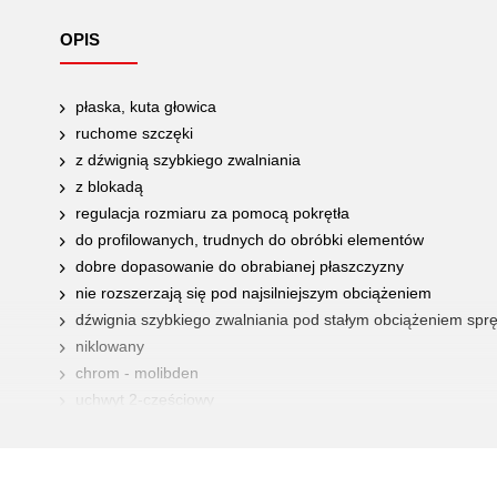
OPIS
płaska, kuta głowica
ruchome szczęki
z dźwignią szybkiego zwalniania
z blokadą
regulacja rozmiaru za pomocą pokrętła
do profilowanych, trudnych do obróbki elementów
dobre dopasowanie do obrabianej płaszczyzny
nie rozszerzają się pod najsilniejszym obciążeniem
dźwignia szybkiego zwalniania pod stałym obciążeniem spr
niklowany
chrom - molibden
uchwyt 2-częściowy