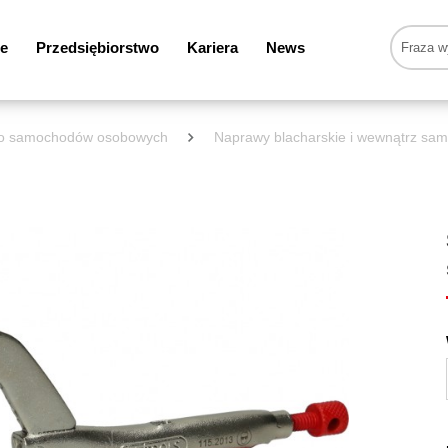
e
Przedsiębiorstwo
Kariera
News
 do samochodów osobowych
Naprawy blacharskie i wewnątrz sa