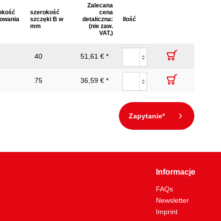
Zalecana
okość
szerokość
cena
owania
szczęki B w
detaliczna:
Ilość
mm
(nie zaw.
VAT.)
40
51,61 € *
75
36,59 € *
Zapytanie*
Informacje
FAQs
Newsletter
Imprint