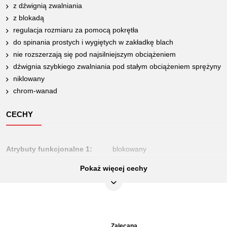
z dźwignią zwalniania
z blokadą
regulacja rozmiaru za pomocą pokrętła
do spinania prostych i wygiętych w zakładkę blach
nie rozszerzają się pod najsilniejszym obciążeniem
dźwignia szybkiego zwalniania pod stałym obciążeniem sprężyny
niklowany
chrom-wanad
CECHY
Atrybuty funkcjonalne 1:
blokowany
Jednostka opakowaniowa:
1
Pokaż więcej cechy
Kształt:
szczęki płaskie
Materiał1:
Delikatny chrom molibden stal
Materiał2:
niklowany
Zalecana