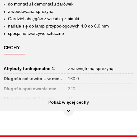
do montażu i demontażu żarówek
z wbudowaną sprężyną
Gardziel obcęgów z wkładką z pianki
nadaje się do lamp przypodłogowych 4,0 do 6,0 mm
specjalne tworzywo sztuczne
CECHY
Atrybuty funkcjonalne 1:
z wewnętrzną sprężyną
Długość całkowita L w mm::
160.0
Długość opakowania mm:
220
Długość szczęk C w mm:
45
Pokaż więcej cechy
Jednostka opakowaniowa:
1
Kształt:
proste
Materiał1:
tworzywo sztuczne