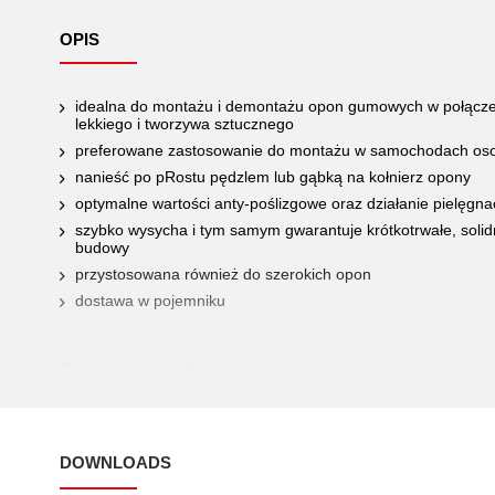
OPIS
idealna do montażu i demontażu opon gumowych w połączeni
lekkiego i tworzywa sztucznego
preferowane zastosowanie do montażu w samochodach os
nanieść po pRostu pędzlem lub gąbką na kołnierz opony
optymalne wartości anty-poślizgowe oraz działanie pielęgn
szybko wysycha i tym samym gwarantuje krótkotrwałe, sol
budowy
przystosowana również do szerokich opon
dostawa w pojemniku
Zastosowanie / dla:
samochody osobowe, małe ciężarowe or
DOWNLOADS