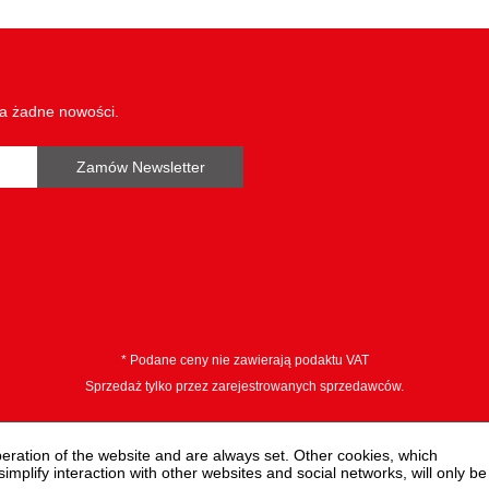
wa żadne nowości.
Zamów Newsletter
* Podane ceny nie zawierają podaktu VAT
Sprzedaż tylko przez zarejestrowanych sprzedawców.
peration of the website and are always set. Other cookies, which
 simplify interaction with other websites and social networks, will only be