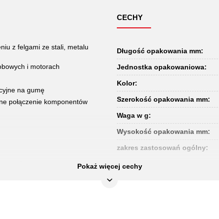
CECHY
u z felgami ze stali, metalu
Długość opakowania mm:
obowych i motorach
Jednostka opakowaniowa:
Kolor:
acyjne na gumę
Szerokość opakowania mm:
idne połączenie komponentów
Waga w g:
Wysokość opakowania mm:
zakres zastosowań ogólny:
az motory
Pokaż więcej cechy