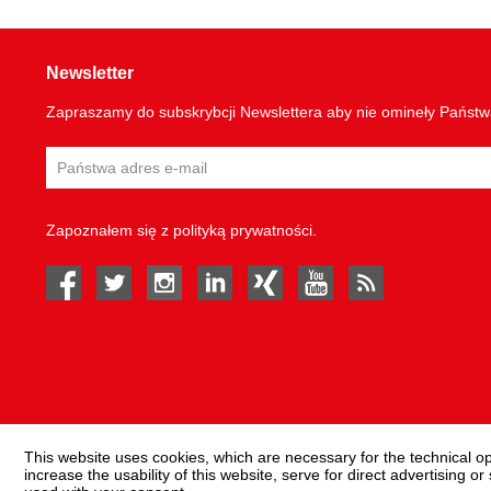
Newsletter
Zapraszamy do subskrybcji Newslettera aby nie omineły Państ
Zapoznałem się z
polityką prywatności
.
facebook
twitter
instagram
linked in
Xing
youtube
rss
This website uses cookies, which are necessary for the technical o
increase the usability of this website, serve for direct advertising or