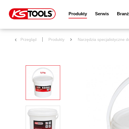
Produkty
Serwis
Branż
Przegląd
Produkty
Narzędzia specjalistyczne