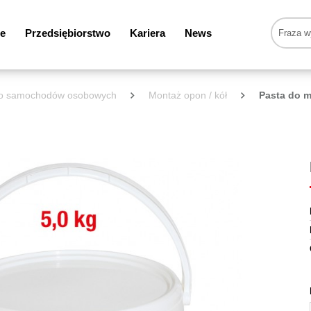
e
Przedsiębiorstwo
Kariera
News
 do samochodów osobowych
Montaż opon / kół
Pasta do 