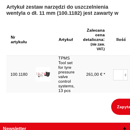
Artykuł zestaw narzędzi do uszczelnienia
wentyla o dł. 11 mm (100.1182) jest zawarty w
Zalecana
cena
Nr
Artykuł
detaliczna:
Ilość
artykułu
(nie zaw.
VAT.)
TPMS
Tool set
for tyre
pressure
100.1180
261,00 € *
valve
control
systems,
13 pcs
Zapyta
Newsletter