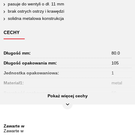
pasuje do wentyli o dł. 11 mm
brak ostrych ostrzy i krawędzi
solidna metalowa konstrukcja
CECHY
Długość mm:
80.0
Długość opakowania mm:
105
Jednostka opakowaniowa:
1
Materiał1:
metal
Szerokość opakowania mm:
50
Pokaż więcej cechy
Szerokość w mm:
25.0
Waga w g:
9
Wysokość opakowania mm:
2
Zawarte w
Zawarte w
Wysokość w mm:
2.0