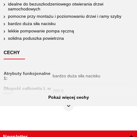
idealne do bezuszkodzeniowego otwierania drzwi
samochodowych
pomocne przy montażu i poziomowaniu drzwi i ramy szyby
bardzo duża siła nacisku
lekkie pompowanie pompa ręczną
solidna poduszka powietrzna
CECHY
Atrybuty funkcjonalne
bardzo duża siła nacisku
1:
Długość całkowita L w
200.0
mm::
Pokaż więcej cechy
Długość opakowania
297
mm:
Jednostka
1
opakowaniowa:
Szerokość B:
150.0
Newsletter