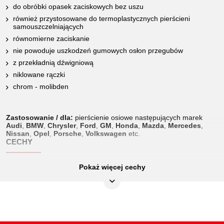
do obróbki opasek zaciskowych bez uszu
również przystosowane do termoplastycznych pierścieni
samouszczelniających
równomierne zaciskanie
nie powoduje uszkodzeń gumowych osłon przegubów
z przekładnią dźwigniową
niklowane rączki
chrom - molibden
Zastosowanie / dla:
pierścienie osiowe następujących marek
Audi
,
BMW
,
Chrysler
,
Ford
,
GM
,
Honda
,
Mazda
,
Mercedes
,
Nissan
,
Opel
,
Porsche
,
Volkswagen
etc.
CECHY
Pokaż więcej cechy
Długość mm:
248
Długość opakowania mm:
267
Jednostka opakowaniowa:
1