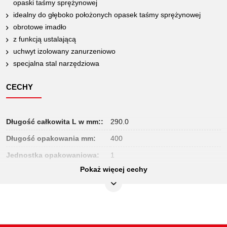
opaski taśmy sprężynowej
idealny do głęboko położonych opasek taśmy sprężynowej
obrotowe imadło
z funkcją ustalającą
uchwyt izolowany zanurzeniowo
specjalna stal narzędziowa
CECHY
Długość całkowita L w mm::
290.0
Długość opakowania mm:
400
Jednostka opakowaniowa:
1
Pokaż więcej cechy
Materiał1:
specjalna stal do narzędzi
Szerokość opakowania mm:
108
Uchwyt:
uchwyt izolowany zanurzeniowo
Waga w g:
440