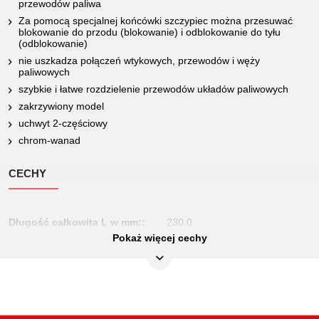
przewodów paliwa
Za pomocą specjalnej końcówki szczypiec można przesuwać
blokowanie do przodu (blokowanie) i odblokowanie do tyłu
(odblokowanie)
nie uszkadza połączeń wtykowych, przewodów i węży
paliwowych
szybkie i łatwe rozdzielenie przewodów układów paliwowych
zakrzywiony model
uchwyt 2-częściowy
chrom-wanad
CECHY
Długość całkowita L w mm::
230.0
Pokaż więcej cechy
Długość opakowania mm:
317
Jednostka opakowaniowa:
1
Materiał1:
Delikatny chrom wanad stal
Szerokość opakowania mm:
118