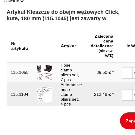
Zawarte w
Jednostka
1
opakowaniowa:
Artykuł Kleszcze do obejm wężowych Click,
Kształt:
proste
kute, 180 mm (115.1045) jest zawarty w
Materiał1:
Delikatny chrom molibden stal
Szerokość opakowania
Zalecana
93
mm:
cena
Nr
Artykuł
detaliczna:
Iloś
artykułu
Uchwyt:
uchwyt izolowany zanurzeniowo
(nie zaw.
VAT.)
Waga w g:
215
Hose
clamp
Wielkość szczęk (A) w
115.1055
86,50 € *
0-38
pliers set,
mm:
7 pcs
Automotive
Wysokość opakowania
30
hose
mm:
115.1104
clamp
212,49 € *
pliers set,
zakres zastosowań
do otwierania i zamykania zacisków typu
4 pcs
ogólny:
Cobra
Zapy