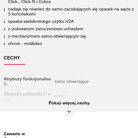
Click-, Click-R-i Cobra
nadaje się również do samo-zaciskających się opasek na węże z
3 końcówkami
opaska wielokrotnego użytku V2A
z izolowanym zanurzeniowo uchwytem
z mechanizmem samo-otwierającym się
chrom - molibden
CECHY
Atrybuty funkcjonalne
samo otwierające
1:
Długość całkowita L w
180.0
mm::
Pokaż więcej cechy
Długość opakowania
267
mm:
Długość szczęk C w
25
mm:
Zawarte w