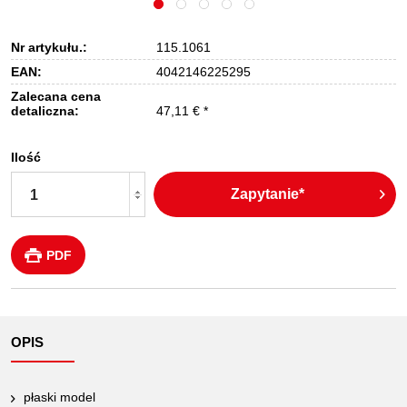
Nr artykułu.:
115.1061
EAN:
4042146225295
Zalecana cena
detaliczna:
47,11 € *
Ilość
Zapytanie*
PDF
OPIS
płaski model