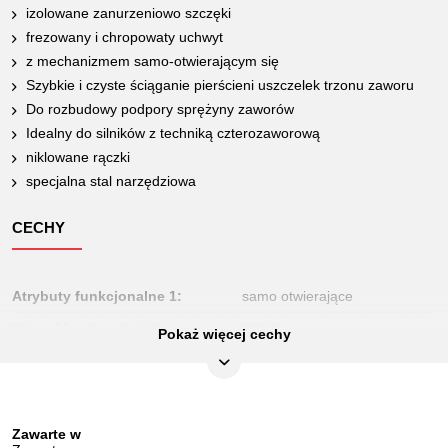
izolowane zanurzeniowo szczęki
frezowany i chropowaty uchwyt
z mechanizmem samo-otwierającym się
Szybkie i czyste ściąganie pierścieni uszczelek trzonu zaworu
Do rozbudowy podpory sprężyny zaworów
Idealny do silników z techniką czterozaworową
niklowane rączki
specjalna stal narzędziowa
CECHY
Atrybuty funkcjonalne 1:
samo otwierające
Długość całkowita L1 w mm:
275,0
Pokaż więcej cechy
Długość opakowania mm:
331
Jednostka opakowaniowa:
1
Kształt:
Wąska konstrukcja
Zawarte w