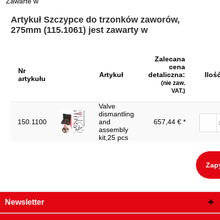
Zawarte w
Materiał1:
specjalna stal do narzędzi
Artykuł Szczypce do trzonków zaworów,
Materiał2:
niklowany
275mm (115.1061) jest zawarty w
Szerokość opakowania mm:
110
Uchwyt:
rowkowany uchwyt
Zalecana
cena
Nr
Waga w g:
380
Artykuł
detaliczna:
Iloś
artykułu
(nie zaw.
Wielkość szczęk (A) w mm:
0-125
VAT.)
Wysokość opakowania mm:
30
Valve
dismantling
dł. częś. L2 w mm:
100.0
150.1100
and
657,44 € *
assembly
kit,25 pcs
Zap
Newsletter