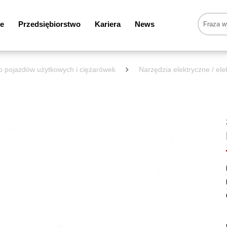
e
Przedsiębiorstwo
Kariera
News
do pojazdów użytkowych i ciężarówek
Narzędzia elektryczne / ele