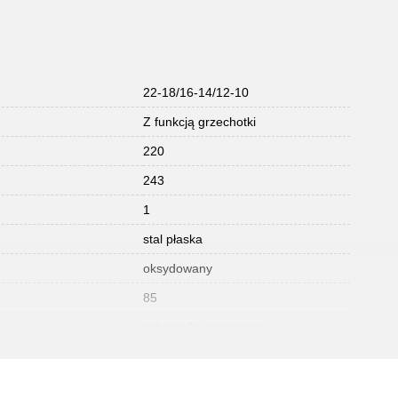
22-18/16-14/12-10
Z funkcją grzechotki
220
243
1
stal płaska
oksydowany
85
uchwyt dwuczesciowy
491
35