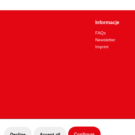
L2:
50
L3:
34
Informacje
6.0
FAQs
0.5
Newsletter
115.1415
Imprint
Tak
0,5-1,0/1,5-2,5/4,0-6,0
Configure
Decline
Accept all