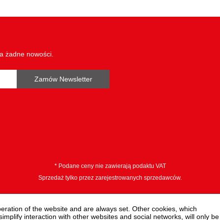
długość wkładu zaciskowego 
długość wkładu zaciskowego 
maks. przekrój żyły przewodu:
wa żadne nowości.
min przekrój żyły przewodu:
wkład zaciskowy:
Zamów Newsletter
z blokadą wymuszoną:
Ø w mm²:
* Podane ceny nie zawierają podaktu VAT
Sprzedaż tylko przez zarejestrowanych sprzedawców.
peration of the website and are always set. Other cookies, which
 simplify interaction with other websites and social networks, will only be