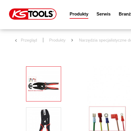
Produkty
Serwis
Branż
Przegląd
Produkty
Narzędzia specjalistyczne 