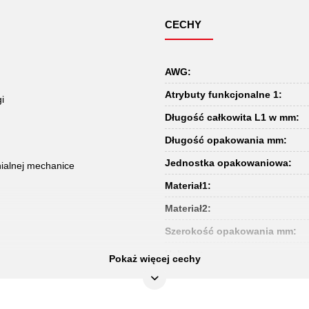
CECHY
AWG:
Atrybuty funkcjonalne 1:
i
Długość całkowita L1 w mm:
Długość opakowania mm:
Jednostka opakowaniowa:
ialnej mechanice
Materiał1:
Materiał2:
Szerokość opakowania mm:
Uchwyt:
Pokaż więcej cechy
Waga w g:
Wysokość opakowania mm: