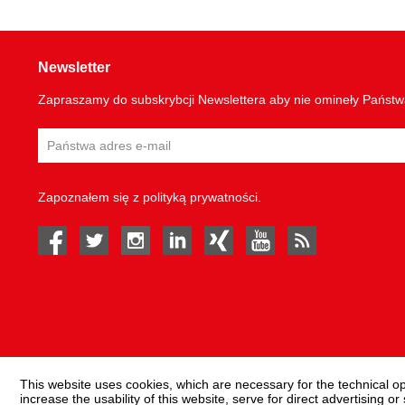
Newsletter
Zapraszamy do subskrybcji Newslettera aby nie omineły Państ
Zapoznałem się z
polityką prywatności
.
facebook
twitter
instagram
linked in
Xing
youtube
rss
This website uses cookies, which are necessary for the technical o
increase the usability of this website, serve for direct advertising or