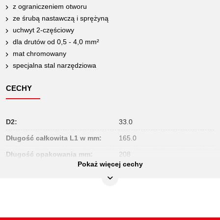
z ograniczeniem otworu
ze śrubą nastawczą i sprężyną
uchwyt 2-częściowy
dla drutów od 0,5 - 4,0 mm²
mat chromowany
specjalna stal narzędziowa
CECHY
D2:
33.0
Długość całkowita L1 w mm:
165.0
Długość opakowania mm:
208
Pokaż więcej cechy
Długość w calach:
7
Jednostka opakowaniowa:
1
Kolor:
czerwono-czarny
Materiał1:
specjalna stal do narzędzi