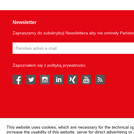
Newsletter
Zapraszamy do subskrybcji Newslettera aby nie omineły Państ
Zapoznałem się z
polityką prywatności
.
facebook
twitter
instagram
linked in
Xing
youtube
rss
This website uses cookies, which are necessary for the technical o
increase the usability of this website, serve for direct advertising or