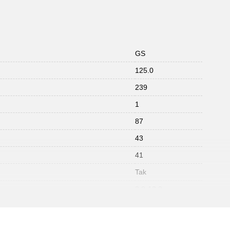
GS
125.0
239
1
87
43
41
Tak
8,0-13,0