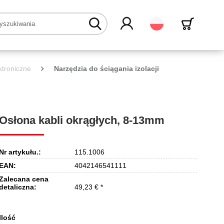
Polski
ktroniczne
Narzędzia do ściągania izolacji
Osłona kabli okrągłych, 8-13mm
Nr artykułu.:
115.1006
EAN:
4042146541111
Zalecana cena
detaliczna:
49,23 € *
Ilość