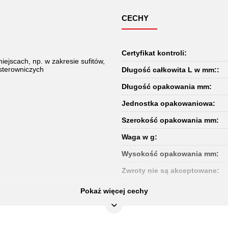
CECHY
Certyfikat kontroli:
ejscach, np. w zakresie sufitów,
 sterowniczych
Długość całkowita L w mm::
Długość opakowania mm:
Jednostka opakowaniowa:
Szerokość opakowania mm:
Waga w g:
Wysokość opakowania mm:
Zwroty nie są akceptowane:
Średnica kabla w mm:
Pokaż więcej cechy