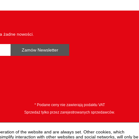
wa żadne nowości.
Zamów Newsletter
* Podane ceny nie zawierają podaktu VAT
Sprzedaż tylko przez zarejestrowanych sprzedawców.
peration of the website and are always set. Other cookies, which
 simplify interaction with other websites and social networks, will only be