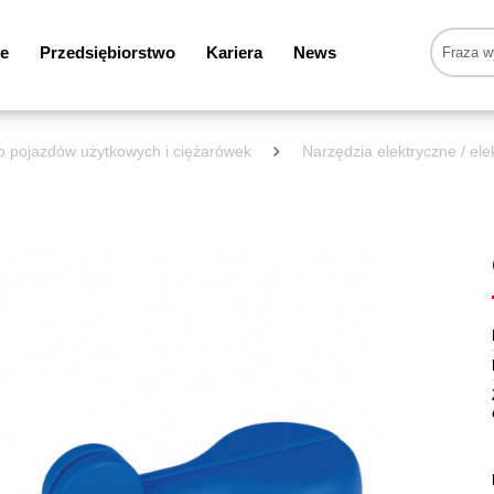
e
Przedsiębiorstwo
Kariera
News
do pojazdów użytkowych i ciężarówek
Narzędzia elektryczne / ele