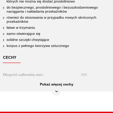
których nie można się dostać prostoliniowo
do bezpiecznego, prostoliniowego i bezuszkodzeniowego
naciągania i nakładania przekaźników
również do stosowania w przypadku nowych skróconych
przekaźników
łatwe w trzymaniu
samo-otwierające się
solidne szczęki chwytające
korpus z pełnego tworzywa sztucznego
CECHY
Długość całkowita mm::
200
Długość opakowania mm:
264
Pokaż więcej cechy
Jednostka opakowaniowa:
1
Szerokość opakowania mm:
95
Waga w g:
130