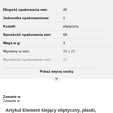
Długość opakowania mm:
40
Jednostka opakowaniowa:
1
Kształt:
eliptyczny
Szerokość opakowania mm:
68
Waga w g:
3
Wymiary w mm:
33 x 22
Wysokość opakowania mm:
25
zakres zastosowań ogólny:
do wyklepania karoserii
Pokaż więcej cechy
Zawarte w
Zawarte w
Artykuł Element klejący eliptyczny, płaski,