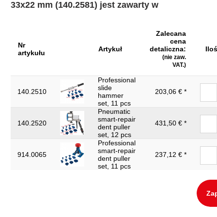
33x22 mm (140.2581) jest zawarty w
Zalecana
cena
Nr
Artykuł
detaliczna:
Ilo
artykułu
(nie zaw.
VAT.)
Professional
slide
140.2510
203,06 € *
hammer
set, 11 pcs
Pneumatic
smart-repair
140.2520
431,50 € *
dent puller
set, 12 pcs
Professional
smart-repair
914.0065
237,12 € *
dent puller
set, 11 pcs
Zap