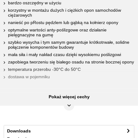
bardzo oszczędny w użyciu
korzystny w montażu dużych i ciężkich opon samochodów
ciężarowych
nanieść po pRostu pędzlem lub gąbką na kołnierz opony
optymalne wartości anty-poślizgowe oraz działanie
pielęgnacyjne na gumę
szybko wysycha i tym samym gwarantuje krótkotrwałe, solidne
połączenie komponentów budowy
mała siła i mały nakład czasu dzięki wysokiemu poślizgowi
zapobiega tworzeniu się białego osadu na stronie bocznej opony
temperatura przerobu -30°C do 50°C
dostawa w pojemniku
obszary stosowania:
do wszystkich dużych i ciężkich opon np.
Pokaż więcej cechy
samochodów ciężarowych, rolniczych jak i opon przemysłowych,
nie dostosowany do montażu opon w samochodach osobowych i
motorach
CECHY
Downloads
Długość opakowania mm:
230