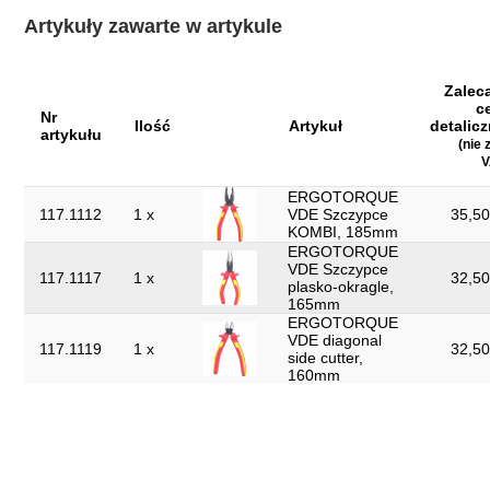
Waga w g:
930
Artykuły zawarte w artykule
Wysokość opakowania
40
mm:
Zalec
Zwroty nie są
Tak
c
akceptowane:
Nr
Ilość
Artykuł
detalicz
artykułu
(nie 
części w zestawie:
3
V
izolacja zgodnie z DIN 3120 - ISO
izolacja:
ERGOTORQUE
60900
117.1112
1 x
VDE Szczypce
35,50
KOMBI, 185mm
narzynek:
Tak
ERGOTORQUE
VDE Szczypce
117.1117
1 x
32,50
plasko-okragle,
165mm
ERGOTORQUE
VDE diagonal
117.1119
1 x
32,50
side cutter,
160mm