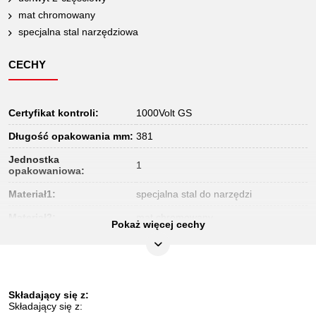
mat chromowany
specjalna stal narzędziowa
CECHY
Certyfikat kontroli:
1000Volt GS
Długość opakowania mm:
381
Jednostka
1
opakowaniowa:
Materiał1:
specjalna stal do narzędzi
Materiał2:
mat chromowany
Pokaż więcej cechy
Norma:
IEC 60900
Szerokość opakowania
171
mm:
Składający się z:
Uchwyt:
uchwyt dwuczesciowy
Składający się z: