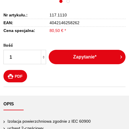
Nr artykułu.:
117.1110
EAN:
4042146258262
Cena specjalna:
80,50 € *
Ilość
Zapytanie*
PDF
OPIS
Izolacja powierzchniowa zgodnie z IEC 60900
uchwyt 2-częściowy