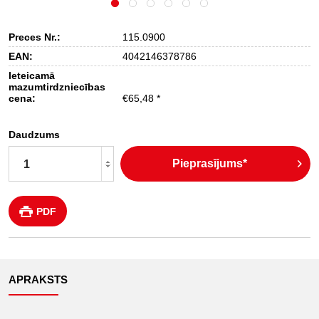
Preces Nr.:
115.0900
EAN:
4042146378786
Ieteicamā
mazumtirdzniecības
cena:
€65,48 *
Daudzums
Pieprasījums*
PDF
APRAKSTS