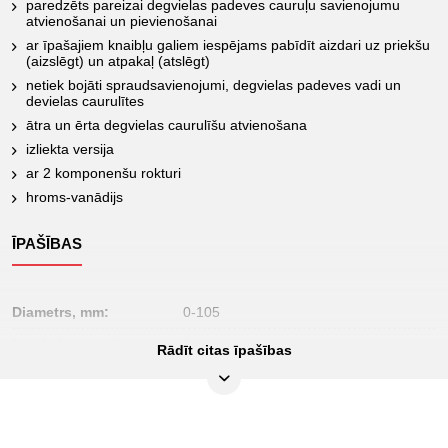
paredzēts pareizai degvielas padeves cauruļu savienojumu
atvienošanai un pievienošanai
ar īpašajiem knaibļu galiem iespējams pabīdīt aizdari uz priekšu
(aizslēgt) un atpakaļ (atslēgt)
netiek bojāti spraudsavienojumi, degvielas padeves vadi un
devielas caurulītes
ātra un ērta degvielas caurulīšu atvienošana
izliekta versija
ar 2 komponenšu rokturi
hroms-vanādijs
ĪPAŠĪBAS
Diametrs, mm:
0-105
Iepakojuma saturs:
1
Rādīt citas īpašības
Iesaiņojuma augstums,
45
mm:
Iesaiņojuma garums,
317
mm: