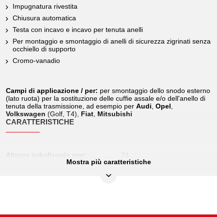
Impugnatura rivestita
Chiusura automatica
Testa con incavo e incavo per tenuta anelli
Per montaggio e smontaggio di anelli di sicurezza zigrinati senza
occhiello di supporto
Cromo-vanadio
Campi di applicazione / per:
per smontaggio dello snodo esterno
(lato ruota) per la sostituzione delle cuffie assale e/o dell'anello di
tenuta della trasmissione, ad esempio per
Audi
,
Opel
,
Volkswagen
(Golf, T4),
Fiat
,
Mitsubishi
CARATTERISTICHE
Altezza imballaggio mm:
24
Mostra più caratteristiche
Attributi funzione 1:
Chiusura automatica
Forma:
Inclinato a 30°
Impugnatura:
Impugnatura rivestita