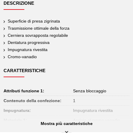
DESCRIZIONE
Superficie di presa zigrinata
Trasmissione ottimale della forza
Cerniera sovrapposta regolabile
Dentatura progressiva
Impugnatura rivestita
Cromo-vanadio
CARATTERISTICHE
Attributi funzione 1:
Senza bloccaggio
Contenuto della confezione:
1
Impugnatura:
Impugnatura rivestita
Materiale 1:
Acciaio al cromo vanadio
Mostra più caratteristiche