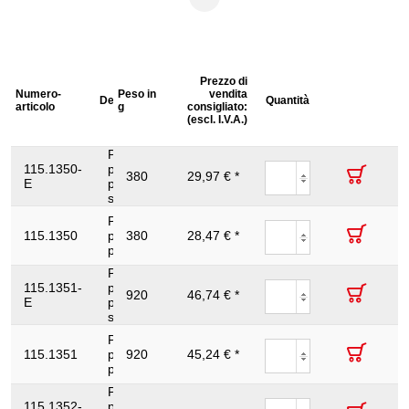
Max.
Prezzo di
apertura
Altezza
Numero­
Peso in
vendita
Descrizione
pinza
Quantità
imballaggio
Cernie
articolo
g
consigliato:
(A) in
mm
(escl. I.V.A.)
mm
Pinza regolabile
115.1350-
p.tubi
380
29,97 € *
46
22
7
E
professionale,165mm
su rimorchio
Pinza regolabile
115.1350
p.tubi
380
28,47 € *
46
22
7
professionale,165mm
Pinza regolabile
115.1351-
p.tubi
920
46,74 € *
66
30
7
E
professionale,330mm
su rimorchio
Pinza regolabile
115.1351
p.tubi
920
45,24 € *
66
30
7
professionale,330mm
Pinza regolabile
115.1352-
p.tubi