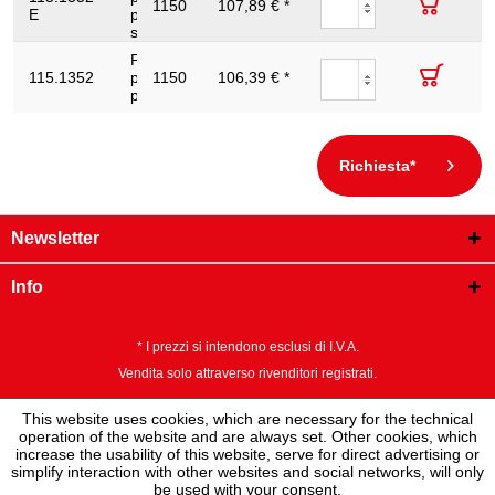
1150
107,89 € *
77
40
11
E
professionale,420mm
su rimorchio
Pinza regolabile
115.1352
p.tubi
1150
106,39 € *
77
40
11
professionale,420mm
Richiesta*
Newsletter
Info
* I prezzi si intendono esclusi di I.V.A.
Vendita solo attraverso rivenditori registrati.
This website uses cookies, which are necessary for the technical
operation of the website and are always set. Other cookies, which
increase the usability of this website, serve for direct advertising or
simplify interaction with other websites and social networks, will only
be used with your consent.