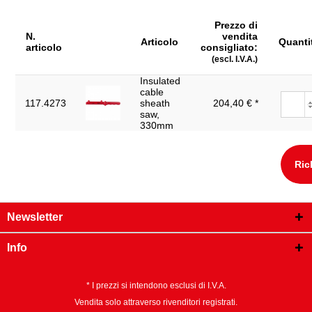
Prezzo di
N.
vendita
Articolo
Quanti
articolo
consigliato:
(escl. I.V.A.)
Insulated
cable
117.4273
sheath
204,40 € *
saw,
330mm
Ric
Newsletter
Info
* I prezzi si intendono esclusi di I.V.A.
Vendita solo attraverso rivenditori registrati.