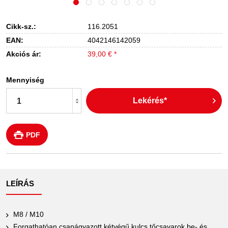
Cikk-sz.:
116.2051
EAN:
4042146142059
Akciós ár:
39,00 € *
Mennyiség
Lekérés*
PDF
LEÍRÁS
M8 / M10
Forgathatóan csapágyazott kétvégű kulcs tőcsavarok be- és