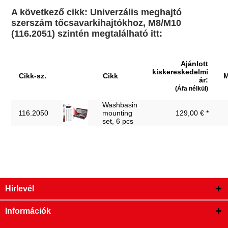
A következő cikk: Univerzális meghajtó
szerszám tőcsavarkihajtókhoz, M8/M10
(116.2051) szintén megtalálható itt:
Ajánlott
kiskereskedelmi
Cikk-sz.
Cikk
M
ár:
(Áfa nélkül)
Washbasin
116.2050
mounting
129,00 € *
set, 6 pcs
Hírlevél
Információk