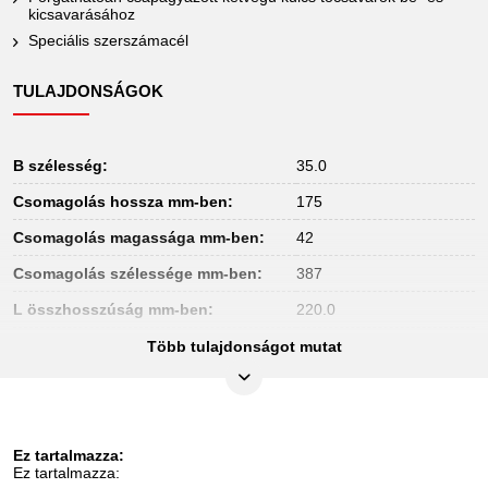
kicsavarásához
Speciális szerszámacél
TULAJDONSÁGOK
B szélesség:
35.0
Csomagolás hossza mm-ben:
175
Csomagolás magassága mm-ben:
42
Csomagolás szélessége mm-ben:
387
L összhosszúság mm-ben:
220.0
Súly g:
320
Több tulajdonságot mutat
anyag1:
speciális szerszámacél
csomagolás tartalma:
1
munkatartomány tőcsavarok:
M8-M10
Ez tartalmazza:
Ez tartalmazza: