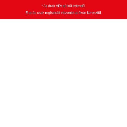
* Az árak ÁFA nélkül értendő.
Eladás csak regisztrált viszonteladókon keresztül.