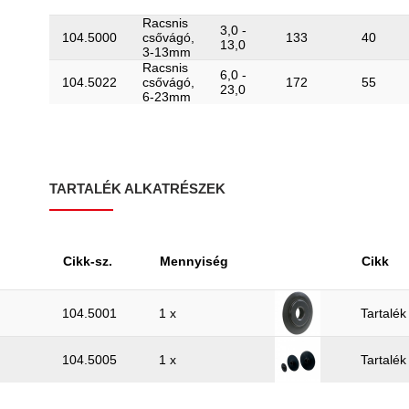
Racsnis
3,0 -
104.5000
csővágó,
133
40
13,0
3-13mm
Racsnis
6,0 -
104.5022
csővágó,
172
55
23,0
6-23mm
TARTALÉK ALKATRÉSZEK
Cikk-sz.
Mennyiség
Cikk
104.5001
1 x
Tartalé
104.5005
1 x
Tartalé