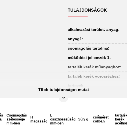
TULAJDONSÁGOK
alkalmazási terület: anyag:
anyag1:
csomagolás tartalma:
működési jellemzők 1:
tartalék kerék műanyaghoz:
tartalék kerék vörösrézhez:
tartozék:
Több tulajdonságot mutat
ás
Csomagolás
L
tartalé
H
csőméret
a
szélessége
összhosszúság
Súly g
kerék
magasság
collban
mm-ben
mm-ben
acélho