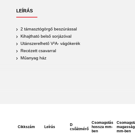
LEÍRÁS
2 támasztógörgő beszúrással
Kihajtható belső sorjázóval
Utánszerelhető V²A- vágókerék
Recézett csavarral
Műanyag ház
Csomagolás
Csomagol
D
Cikkszám
Leírás
hossza mm-
magasság
csőátmérő
ben
mm-ben