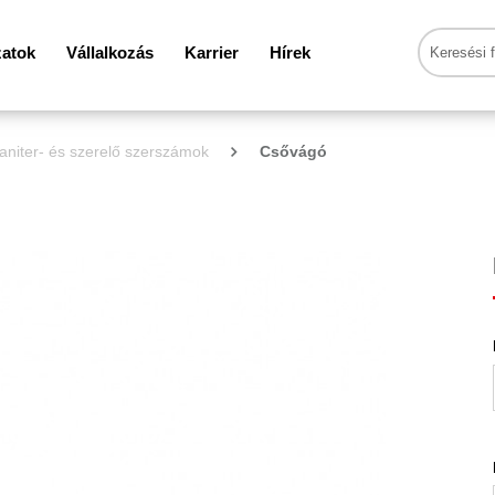
atok
Vállalkozás
Karrier
Hírek
aniter- és szerelő szerszámok
Csővágó