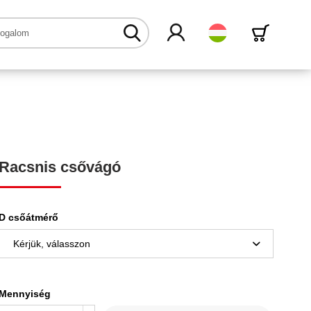
Magyar
Racsnis csővágó
D csőátmérő
Mennyiség