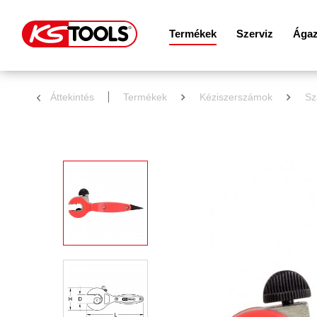
Termékek
Szerviz
Ágaz
Áttekintés
Termékek
Kéziszerszámok
Sz