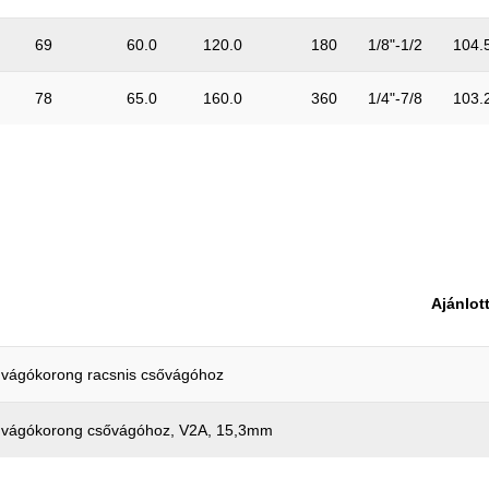
69
60.0
120.0
180
1/8"-1/2
104.
78
65.0
160.0
360
1/4"-7/8
103.
Ajánlot
k vágókorong racsnis csővágóhoz
k vágókorong csővágóhoz, V2A, 15,3mm