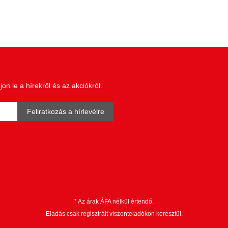
n le a hírekről és az akciókról.
Feliratkozás a hírlevélre
* Az árak ÁFA nélkül értendő.
Eladás csak regisztrált viszonteladókon keresztül.