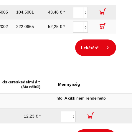
5005
104.5001
43,48 € *
2002
222.0665
52,25 € *
Lekérés*
t kiskereskedelmi ár:
Mennyiség
(Áfa nélkül)
Info: A cikk nem rendelhető
12,23 € *