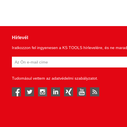
Hírlevél
Iratkozzon fel ingyenesen a KS TOOLS hírlevelére, és ne maradjo
Tudomásul vettem az
adatvédelmi szabályzatot
.
facebook
twitter
instagram
linked in
Xing
youtube
rss