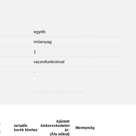
egyéb
műanyag
1
racsnifunkcióval
-
-
kihajtható belső sorjázóval
Ajánlott
k
tartalék
kiskereskedelmi
Mennyiség
kerék fémhez
ár:
z
(Áfa nélkül)