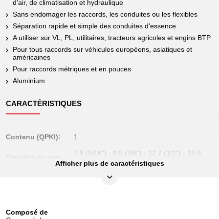
d'air, de climatisation et hydraulique
Sans endomager les raccords, les conduites ou les flexibles
Séparation rapide et simple des conduites d'essence
A utiliser sur VL, PL, utilitaires, tracteurs agricoles et engins BTP
Pour tous raccords sur véhicules européens, asiatiques et
américaines
Pour raccords métriques et en pouces
Aluminium
CARACTÉRISTIQUES
Contenu (QPKI):
1
7,9 (5/16“) - 9,5 (3/8“) - 12,7 (1/2“) - 15,9
Diamètre en mm:
(5/8“) - 19,0 (3/4“) - 22,2 (7/8“)
Afficher plus de caractéristiques
Hauteur de
65
l’emballage en mm:
Largeur de
65
l’emballage en mm:
Composé de