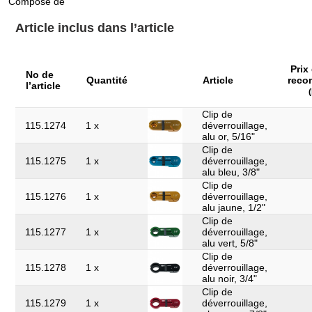
Composé de
Longueur de
275
l’emballage en mm:
Article inclus dans l’article
Pièces dans le set:
7
Poids en g:
250
Prix
No de
Quantité
Article
reco
l’article
Clip de
115.1274
1 x
déverrouillage,
alu or, 5/16"
Clip de
115.1275
1 x
déverrouillage,
alu bleu, 3/8"
Clip de
115.1276
1 x
déverrouillage,
alu jaune, 1/2"
Clip de
115.1277
1 x
déverrouillage,
alu vert, 5/8"
Clip de
115.1278
1 x
déverrouillage,
alu noir, 3/4"
Clip de
115.1279
1 x
déverrouillage,