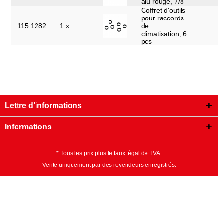
alu rouge, 7/8"
Coffret d'outils
pour raccords
115.1282
1 x
de
climatisation, 6
pcs
Lettre d’informations
Informations
* Tous les prix plus le taux légal de TVA.
Vente uniquement par des revendeurs enregistrés.