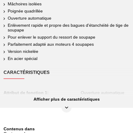
Mâchoires isolées
Poignée quadrillée
Ouverture automatique
Enlèvement rapide et propre des bagues d'étanchéité de tige de
soupape
Pour enlever le support du ressort de soupape
Parfaitement adapté aux moteurs 4 soupapes
Version nickelée
En acier spécial
CARACTÉRISTIQUES
Attribut de fonction 1:
Ouverture automatique
Afficher plus de caractéristiques
Contenu (QPKI):
1
Forme:
Construction fine
Hauteur de l’emballage en mm:
30
Contenus dans
Largeur de l’emballage en mm:
110