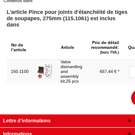
Contenus dans
Longueur de l’emballage en mm:
331
L'article Pince pour joints d'étanchéité de tiges
de soupapes, 275mm (115.1061) est inclus
Longueur intermédiaire L2 en mm:
100.0
dans
Longueur totale L1 en mm:
275,0
Matière:
Outil en alliage spécial
Prix de détail
No de
Article
recommandé:
Qua
Matière 2:
Acier nickelé
l’article
(hors TVA.)
Ouverture A en mm:
0-125
Valve
dismantling
Poids en g:
380
150.1100
and
657,44 € *
assembly
Type de poignée:
Poignée moletée
kit,25 pcs
Lettre d’informations
Informations