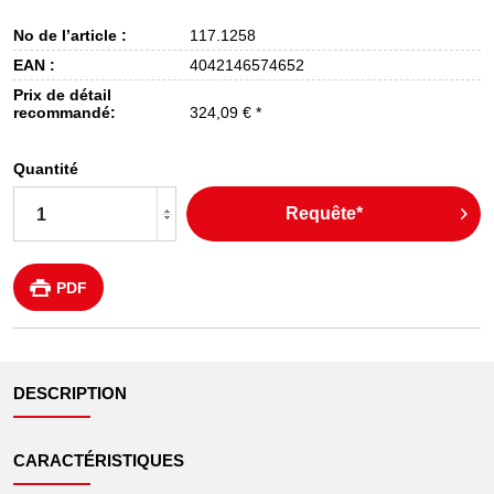
No de l’article :
117.1258
EAN :
4042146574652
Prix de détail
recommandé:
324,09 € *
Quantité
Requête*
PDF
DESCRIPTION
CARACTÉRISTIQUES