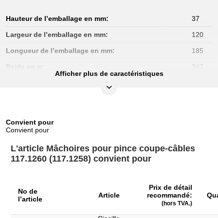
Hauteur de l’emballage en mm:
37
Largeur de l’emballage en mm:
120
Longueur de l’emballage en mm:
185
Poids en g:
347
Afficher plus de caractéristiques
Convient pour
Convient pour
L'article Mâchoires pour pince coupe-câbles
117.1260 (117.1258) convient pour
Prix de détail
No de
Article
recommandé:
Qua
l’article
(hors TVA.)