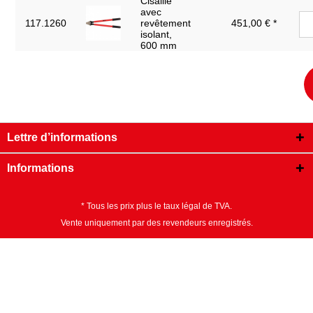
Cisaille
avec
117.1260
revêtement
451,00 € *
isolant,
600 mm
Lettre d’informations
Informations
* Tous les prix plus le taux légal de TVA.
Vente uniquement par des revendeurs enregistrés.