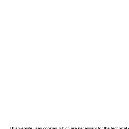
This website uses cookies, which are necessary for the technical 