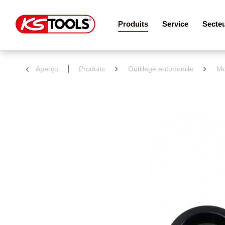
Produits
Service
Secte
Aperçu
Produits
Outillage automobile
Mo