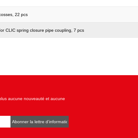
cosses, 22 pcs
for CLIC spring closure pipe coupling, 7 pcs
z plus aucune nouveauté et aucune
Abonner la lettre d’informations