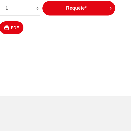
Requête*
PDF