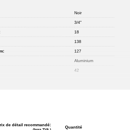
Noir
3/4"
:
18
:
138
mm:
127
Aluminium
42
rix de détail recommandé:
Quantité
(hors TVA.)