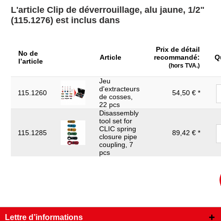
L'article Clip de déverrouillage, alu jaune, 1/2"
Matière:
Aluminium
(115.1276) est inclus dans
Poids en g:
36
Prix de détail
No de
Article
recommandé:
Q
l’article
(hors TVA.)
Jeu
d'extracteurs
115.1260
54,50 € *
de cosses,
22 pcs
Disassembly
tool set for
CLIC spring
115.1285
89,42 € *
closure pipe
coupling, 7
pcs
Lettre d’informations