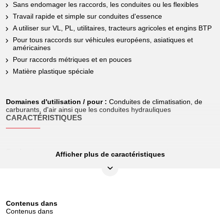
Sans endomager les raccords, les conduites ou les flexibles
Travail rapide et simple sur conduites d'essence
A utiliser sur VL, PL, utilitaires, tracteurs agricoles et engins BTP
Pour tous raccords sur véhicules européens, asiatiques et
américaines
Pour raccords métriques et en pouces
Matière plastique spéciale
Domaines d'utilisation / pour :
Conduites de climatisation, de
carburants, d'air ainsi que les conduites hydrauliques
CARACTÉRISTIQUES
Couleur:
jaune
Afficher plus de caractéristiques
Diamètre en pouce:
1/2"
Hauteur de l’emballage en mm:
36
Largeur de l’emballage en mm:
131
Contenus dans
Contenus dans
Longueur de l’emballage en mm:
128