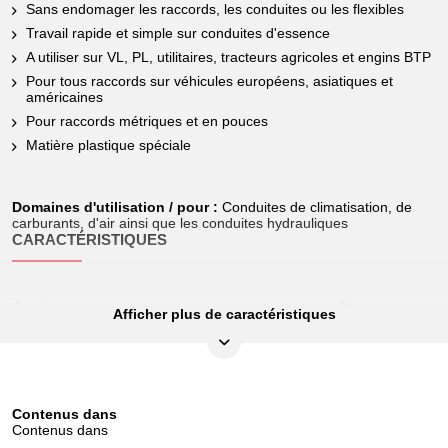
Sans endomager les raccords, les conduites ou les flexibles
Travail rapide et simple sur conduites d'essence
A utiliser sur VL, PL, utilitaires, tracteurs agricoles et engins BTP
Pour tous raccords sur véhicules européens, asiatiques et
américaines
Pour raccords métriques et en pouces
Matière plastique spéciale
Domaines d'utilisation / pour :
Conduites de climatisation, de
carburants, d'air ainsi que les conduites hydrauliques
CARACTÉRISTIQUES
Couleur:
Bleu
Afficher plus de caractéristiques
Diamètre en pouce:
3/8"
Hauteur de l’emballage en mm:
16
Largeur de l’emballage en mm:
129
Contenus dans
Contenus dans
Longueur de l’emballage en mm:
149