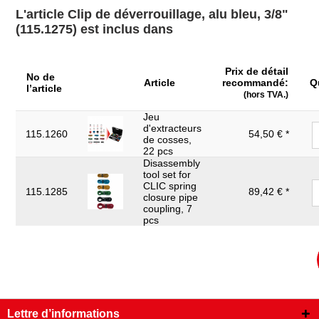
L'article Clip de déverrouillage, alu bleu, 3/8"
Matière:
Aluminium
(115.1275) est inclus dans
Poids en g:
36
Prix de détail
No de
Article
recommandé:
Q
l’article
(hors TVA.)
Jeu
d'extracteurs
115.1260
54,50 € *
de cosses,
22 pcs
Disassembly
tool set for
CLIC spring
115.1285
89,42 € *
closure pipe
coupling, 7
pcs
Lettre d’informations