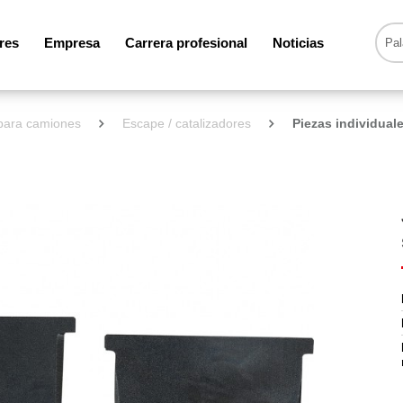
res
Empresa
Carrera profesional
Noticias
 para camiones
Escape / catalizadores
Piezas individual