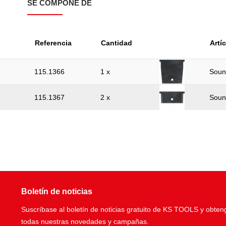
SE COMPONE DE
Referencia
Cantidad
Artí
115.1366
1 x
Soun
115.1367
2 x
Soun
Boletín de noticias
Suscríbase al boletín de noticias gratuito de KS TOOLS y obten
todas nuestras novedades y campañas.