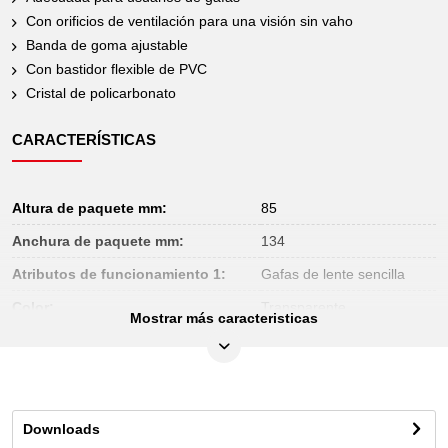
Con orificios de ventilación para una visión sin vaho
Banda de goma ajustable
Con bastidor flexible de PVC
Cristal de policarbonato
CARACTERÍSTICAS
Altura de paquete mm:
85
Anchura de paquete mm:
134
Atributos de funcionamiento 1:
Gafas de lente sencilla
Color:
Transparente
Mostrar más caracteristicas
Contenido del paquete:
1
Longitud de paquete mm:
223
Material1:
Cristal de policarbonato
Downloads
Norma:
EN ISO 16321-1:2022