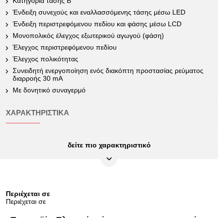
Κατηγορία τάσης B
Ένδειξη συνεχούς και εναλλασσόμενης τάσης μέσω LED
Ένδειξη περιστρεφόμενου πεδίου και φάσης μέσω LCD
Μονοπολικός έλεγχος εξωτερικού αγωγού (φάση)
Έλεγχος περιστρεφόμενου πεδίου
Έλεγχος πολικότητας
Συνειδητή ενεργοποίηση ενός διακόπτη προστασίας ρεύματος
διαρροής 30 mA
Με δονητικό συναγερμό
ΧΑΡΑΚΤΗΡΙΣΤΙΚΆ
δείτε πιο χαρακτηριστικό
Ένδειξη:
LED/LCD
Ύψος συσκευασίας mm:
68
Βάρος σε g:
210
Περιέχεται σε
Βαθμίδα ένδειξης:
12 - 1000 V
Περιέχεται σε
Επιτρεπόμενη διάρκεια
30 s