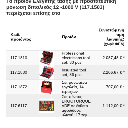
ενεργοποίησης:
Το προϊόν Ελεγκτής τάσης με προστατευτική
μόνωση διπολικός 12 -1000 V (117.1503)
Εύρος εναλλασσόμενης
12 - 24 - 50 - 120 - 230 - 400 -
περιέχεται επίσης στο
τάσης:
690 - 1000 V
12 - 24 - 50 - 120 - 230 - 400 -
Εύρος συνεχούς τάσης:
690 - 1000 V
Συνιστώμενη
Κωδ.
τιμή
Προϊόν
Κατανάλωση ρεύματος:
200 mA
προϊόντος
λιανικής:
(χωρίς ΦΠΑ)
Κατηγορία προστασίας:
IP64
Professional
Μήκος συσκευασίας mm:
361
117.1810
electricians tool
2.087,48 € *
set, 30 pcs
Περιεχόμενο συσκευασίας:
1
Insulated tool
117.1830
2.206,67 € *
set, 36 pcs
Πιστοποιητικό ελέγχου:
GS
Σετ μονωμένα
Πλάτος συσκευασίας mm:
107
117.1872
εργαλεία, 14
707,00 € *
τεμαχίων
Πρότυπο:
IEC IEN 61243-3
Σετ πένσες
ERGOTORQUE
Συχνότητα:
0 - 500 Hz
117.6117
VDE σε ένθετο
1.112,00 € *
αφρώδους
Χωρίς δυνατότητα
υλικού, 17 τεμ
Ναι
επιστροφής: