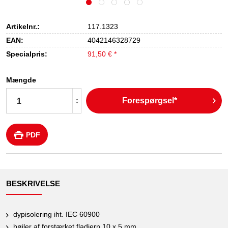
Artikelnr.:
117.1323
EAN:
4042146328729
Specialpris:
91,50 € *
Mængde
Forespørgsel*
PDF
BESKRIVELSE
dypisolering iht. IEC 60900
bøjler af forstærket fladjern 10 x 5 mm