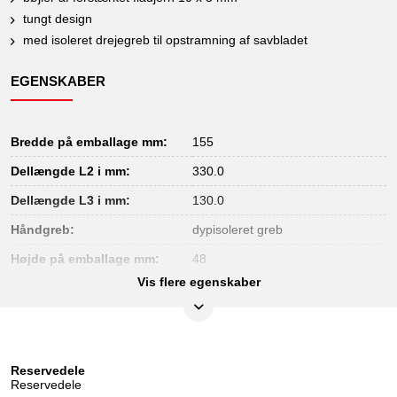
tungt design
med isoleret drejegreb til opstramning af savbladet
EGENSKABER
Bredde på emballage mm:
155
Dellængde L2 i mm:
330.0
Dellængde L3 i mm:
130.0
Håndgreb:
dypisoleret greb
Højde på emballage mm:
48
Vis flere egenskaber
Indhold i pakken:
1
Isolering:
Dypisolering iht. DIN EN 60900
Længde på emballage mm:
525
Reservedele
Materiale1:
Stål
Reservedele