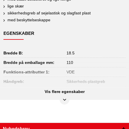
lige skær
sikkerhedsgreb af sejelastisk og slagfast plast
med beskyttelseskappe
EGENSKABER
Bredde B:
18.5
Bredde på emballage mm:
110
Funktions-attributter 1:
VDE
Håndgreb:
Sikkerheds-plastgreb
Højde på emballage mm:
29
Vis flere egenskaber
Indhold i pakken:
1
Isolering:
Isolering iht. DIN EN 60900
Klingeform:
lige
Nyhedsbrev