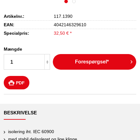
Artikelnr.:
117.1390
EAN:
4042146329610
Specialpris:
32,50 € *
Mængde
Forespørgsel*
PDF
BESKRIVELSE
isolering iht. IEC 60900
med stabil delisoleret og lige klinge