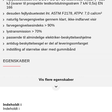
kJ (svarer til prospektiv testkortslutningsstrøm 7 kA/ 0,5s) EN
166
desuden fejllysbuetestet iht. ASTM F2178, ATPV: 7,0 cal/cm²
naturlig farvegengivelse gennem klart, ikke-indfarvet visir
farvegengivelsesindeks > 90%
lystransmission > 70%
passende til almindelige elektriker-beskyttelseshjelme
antidug-beskyttelsesgel er del af leveringsomfanget
indstilling af størrelse sker med gummibånd
EGENSKABER
Bredde på emballage mm:
299
Vis flere egenskaber
Forstyrrende lysbue:
Klasse 2
Højde på emballage mm:
260
Længde på emballage mm:
295
Indeholdt i
Indeholdt i
Norm:
DIN EN 166