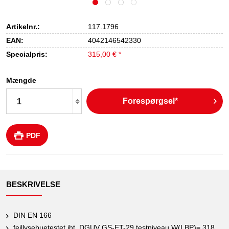
Artikelnr.:
117.1796
EAN:
4042146542330
Specialpris:
315,00 € *
Mængde
Forespørgsel*
PDF
BESKRIVELSE
DIN EN 166
fejllysebuetestet iht. DGUV GS-ET-29 testniveau W(LBP)= 318