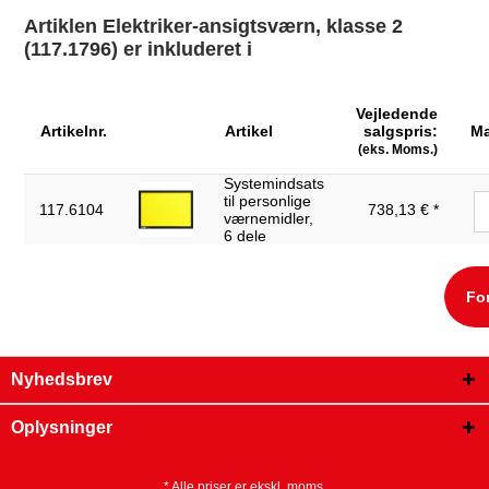
Artiklen Elektriker-ansigtsværn, klasse 2
Prøvecertifikat:
1000
(117.1796) er inkluderet i
Vægt i g:
525
kan ikke returneres:
ja
Vejledende
Artikelnr.
Artikel
salgspris:
M
(eks. Moms.)
Systemindsats
til personlige
117.6104
738,13 € *
værnemidler,
6 dele
Fo
Nyhedsbrev
Oplysninger
* Alle priser er ekskl. moms.