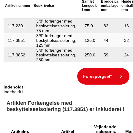
Samlet
Bredde på
Højde 
kan ikke returneres:
ja
Artikelnummer
Beskrivelse
længde L
emballage
embal
i mm
mm
mm
3/8” forlænger med
117.2301
beskyttelsesisolering,
75.0
82
16
75 mm
3/8” forlænger med
117.3851
beskyttelsesisolering,
125.0
44
32
125mm
3/8” forlænger med
117.3852
beskyttelsesisolering,
250.0
59
24
250mm
Forespørgsel*
Indeholdt i
Indeholdt i
Artiklen Forlængelse med
beskyttelsesisolering (117.3851) er inkluderet i
Vejledende
Artikelnr.
Artikel
salgspris:
Mæ