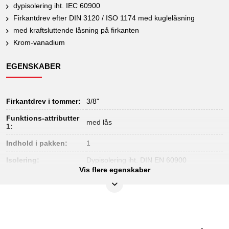
dypisolering iht. IEC 60900
Firkantdrev efter DIN 3120 / ISO 1174 med kuglelåsning
med kraftsluttende låsning på firkanten
Krom-vanadium
EGENSKABER
Firkantdrev i tommer:
3/8"
Funktions-attributter
med lås
1:
Indhold i pakken:
1
Isolering:
Dypisolering iht. DIN EN 60900
Vis flere egenskaber
Materiale1:
Meget fint krom-vanadium-stål
DIN 7434, DIN 3120, ISO 1174, IEC
Norm:
60900
Prøvecertifikat:
1000V