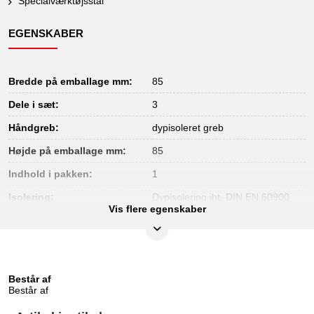
Specialværktøjsstål
EGENSKABER
Bredde på emballage mm:
85
Dele i sæt:
3
Håndgreb:
dypisoleret greb
Højde på emballage mm:
85
Indhold i pakken:
1
Isolering:
Dypisolering iht. DIN EN 60900
Vis flere egenskaber
Længde på emballage mm:
330
Materiale1:
Specialværktøjsstål
Materiale2:
matforkromet
Består af
Norm:
IEC 60900
Består af
Prøvecertifikat:
1000Volt GS