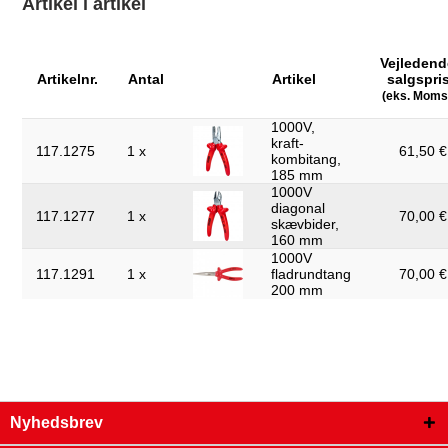
Artikel i artikel
Vægt i g:
820
Vejledend
kan ikke returneres:
ja
Artikelnr.
Antal
Artikel
salgspri
med skær:
ja
(eks. Moms
1000V,
kraft-
117.1275
1 x
61,50 €
kombitang,
185 mm
1000V
diagonal
117.1277
1 x
70,00 €
skævbider,
160 mm
1000V
117.1291
1 x
fladrundtang
70,00 €
200 mm
Nyhedsbrev