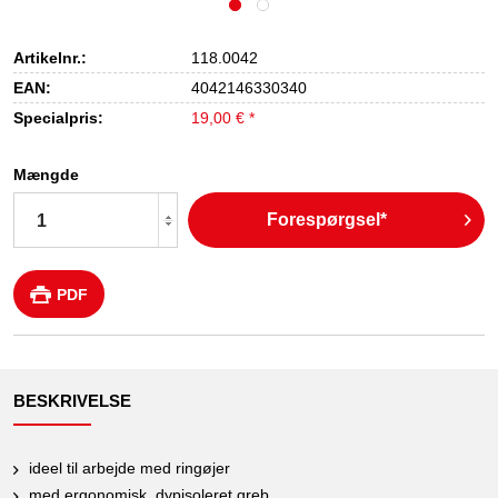
Artikelnr.:
118.0042
EAN:
4042146330340
Specialpris:
19,00 € *
Mængde
Forespørgsel*
PDF
BESKRIVELSE
ideel til arbejde med ringøjer
med ergonomisk, dypisoleret greb