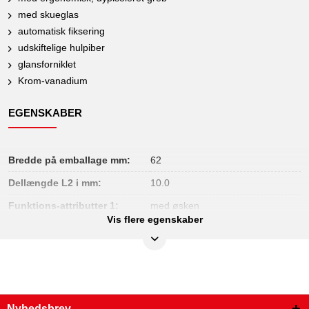
med skueglas
automatisk fiksering
udskiftelige hulpiber
glansforniklet
Krom-vanadium
EGENSKABER
Bredde på emballage mm:
62
Dellængde L2 i mm:
10.0
Funktions-attributter 1:
med øsken
Vis flere egenskaber
Huldiameter:
udskiftelige hulpiber
Håndgreb:
dypisoleret greb
Højde på emballage mm:
28
Længde på emballage mm:
220
Nyhedsbrev