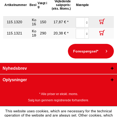
Vejledende
Samlet
Bredde på
Vægt i
Dellængd
Artikelnummer
Beskrivelse
salgspris:
længde
Mængde
emballage
g
L2 i mm
Ø tråd i mm:
1.6
(eks. Moms.)
L1 i mm
mm
Kombinationstang,
115.1320
150
17,87 € *
165.0
53
34.0
165mm
Kombinationstang,
115.1321
290
20,38 € *
180.0
89
36.0
180mm
Forespørgsel*
Nyhedsbrev
Oplysninger
* Alle priser er ekskl. moms.
Salg kun gennem registrerede forhandlere.
This website uses cookies, which are necessary for the technical
operation of the website and are always set. Other cookies, which