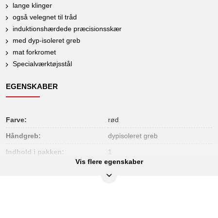
lange klinger
også velegnet til tråd
induktionshærdede præcisionsskær
med dyp-isoleret greb
mat forkromet
Specialværktøjsstål
EGENSKABER
Farve:
rød
Håndgreb:
dypisoleret greb
Indhold i pakken:
1
Vis flere egenskaber
Materiale1:
Specialværktøjsstål
Materiale2:
matforkromet
Norm:
DIN ISO 5748
med skær:
ja