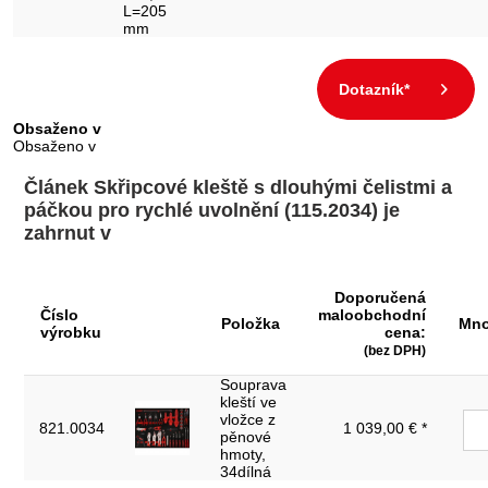
L=205
mm
Dotazník*
Obsaženo v
Obsaženo v
Článek Skřipcové kleště s dlouhými čelistmi a
páčkou pro rychlé uvolnění (115.2034) je
zahrnut v
Doporučená
Číslo
maloobchodní
Položka
Mno
výrobku
cena:
(bez DPH)
Souprava
kleští ve
vložce z
821.0034
1 039,00 € *
pěnové
hmoty,
34dílná