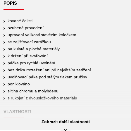
POPIS
kované čelisti
ozubené provedení
upravení velikosti stavěcím kolečkem
se zajišťovací zarážkou
na kulaté a ploché materiály
k držení při svařování
páčka pro rychlé uvolnění
bez rizika roztažení ani při největším zatížení
uvolňovací páka pod stálým tlakem pružiny
poniklováno
slitina chromu a molybdenu
s rukojetí z dvousložkového materiálu
VLASTNOSTI
Zobrazit další vlastnosti