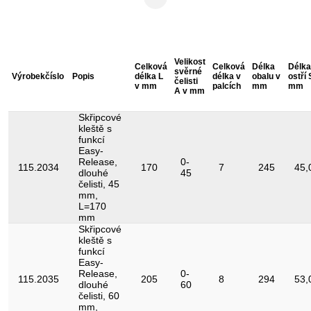
Funkční atribut 1:
s aretací
Nejušlechtilější ocel z chromu a
Materiál1:
molybdenu
Materiál2:
poniklováno
Velikost
Celková
Celková
Délka
Délka
svěrné
Výrobek­číslo
Popis
délka L
délka v
obalu v
ostří 
Obsah balení:
1
čelisti
v mm
palcích
mm
mm
A v mm
Rozsah použití –
Plochý a kruhový materiál
všeobecně:
Skřipcové
kleště s
Rukojeť:
Rukojeť z dvousložkového materiálu
funkcí
Easy-
Tvar:
ozubené
Release,
0-
115.2034
170
7
245
45,
dlouhé
45
Šířka obalu v mm:
čelisti, 45
86
mm,
L=170
mm
Skřipcové
kleště s
funkcí
Easy-
Release,
0-
115.2035
205
8
294
53,
dlouhé
60
čelisti, 60
mm,