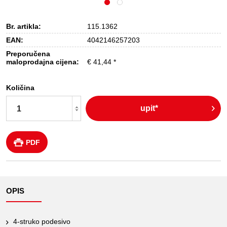
Br. artikla:
115.1362
EAN:
4042146257203
Preporučena
maloprodajna cijena:
€ 41,44 *
Količina
upit*
PDF
OPIS
4-struko podesivo