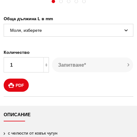
Обща дължина L в mm
Количество
Запитване*
PDF
ОПИСАНИЕ
с челюсти от ковък чугун