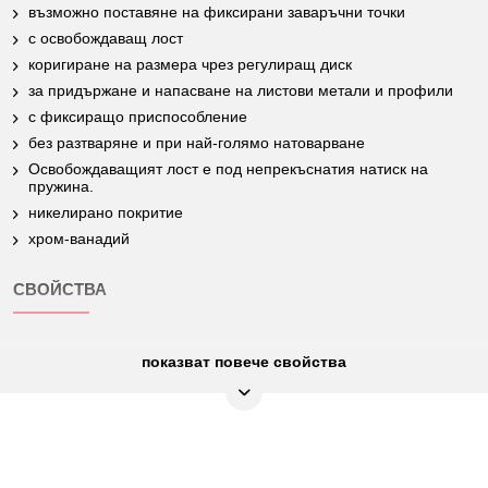
възможно поставяне на фиксирани заваръчни точки
с освобождаващ лост
коригиране на размера чрез регулиращ диск
за придържане и напасване на листови метали и профили
с фиксиращо приспособление
без разтваряне и при най-голямо натоварване
Освобождаващият лост е под непрекъснатия натиск на
пружина.
никелирано покритие
хром-ванадий
СВОЙСТВА
показват повече свойства
Material2:
никелирано покритие
Дължина на челюстите C в
70
mm:
Най-фина хром-молибденова
Материал 1:
стомана