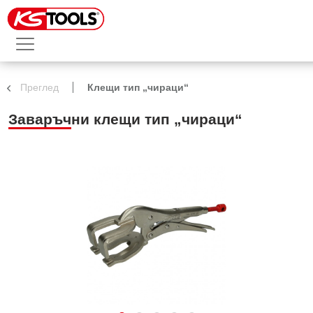
Преглед
Клещи тип „чираци“
Заваръчни клещи тип „чираци“