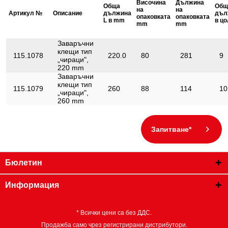
Височина
Дължина
Обща
Общ
Област на приложение:
на
на
Заваряване на ъгли
Артикул №
Описание
дължина
дъл
обща:
опаковката
опаковката
L в mm
в ц
mm
mm
Ръкохватка:
Метална ръкохватка
Заваръчни
Съдържание на
клещи тип
1
115.1078
220.0
80
281
9
опаковката:
„чираци",
220 mm
Форма:
Челюсти с подгънати краища
Заваръчни
клещи тип
115.1079
260
88
114
10
Функции – атрибут 1:
блокиращ се
„чираци",
260 mm
Запитване*
Бюлетин
Информация
* Всички цени са без ДДС.
Продажба само чрез регистрирани дистрибутори.