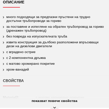
ОПИСАНИЕ
много подходящи за предпазни пръстени на трудно
достъпни тръбопроводи за гориво
за поставяне и изтегляне на обратен тръбопровод за гориво
(дренажен тръбопровод)
без повреда на изпускателната тръба
извита конструкция за дълбоко разположени впръскващи
дюзи на дизелови двигатели
с вградено острие
с 2-компонентна дръжка
с матово хромирано покритие
хром-ванадий
СВОЙСТВА
Material2:
с матово хромирано покритие
показват повече свойства
Височина на
26